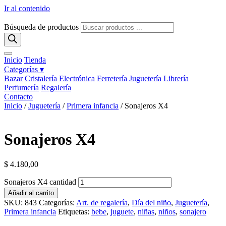
Ir al contenido
Búsqueda de productos
Inicio
Tienda
Categorías ▾
Bazar
Cristalería
Electrónica
Ferretería
Juguetería
Librería
Perfumería
Regalería
Contacto
Inicio
/
Juguetería
/
Primera infancia
/ Sonajeros X4
Sonajeros X4
$
4.180,00
Sonajeros X4 cantidad
Añadir al carrito
SKU:
843
Categorías:
Art. de regalería
,
Día del niño
,
Juguetería
,
Primera infancia
Etiquetas:
bebe
,
juguete
,
niñas
,
niños
,
sonajero