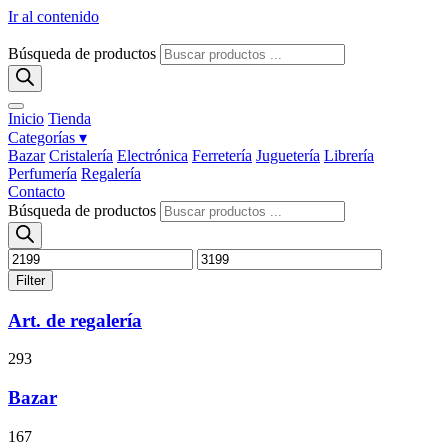
Ir al contenido
Búsqueda de productos
Inicio
Tienda
Categorías ▾
Bazar
Cristalería
Electrónica
Ferretería
Juguetería
Librería
Perfumería
Regalería
Contacto
Búsqueda de productos
Filter
Art. de regalería
293
Bazar
167