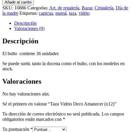
Vidrio
era:
es:
Añadir al carrito
Deco
$ 3.199,00.
$ 2.999,00.
SKU:
10886
Categorías:
Art. de regalería
,
Bazar
,
Cristalería
,
Día de
Amanecer
la madre
Etiquetas:
capicua
,
mamá
,
taza
,
vidrio
(x12)
cantidad
Descripción
Valoraciones (0)
Descripción
El bulto contiene 36 unidades
Se puede surtir, tanto la docena como el bulto, con los modelos en
stock.
Valoraciones
No hay valoraciones aún.
Sé el primero en valorar “Taza Vidrio Deco Amanecer (x12)”
Tu dirección de correo electrónico no será publicada.
Los campos
obligatorios están marcados con
*
Tu puntuación
*