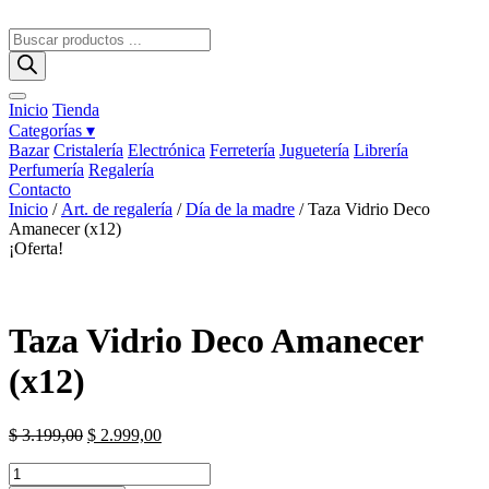
Ir
al
Búsqueda
contenido
de
productos
Inicio
Tienda
Categorías ▾
Bazar
Cristalería
Electrónica
Ferretería
Juguetería
Librería
Perfumería
Regalería
Contacto
Inicio
/
Art. de regalería
/
Día de la madre
/ Taza Vidrio Deco
Amanecer (x12)
¡Oferta!
Taza Vidrio Deco Amanecer
(x12)
El
El
$
3.199,00
$
2.999,00
precio
precio
Taza
original
actual