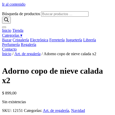
Ir al contenido
Búsqueda de productos
Inicio
Tienda
Categorías ▾
Bazar
Cristalería
Electrónica
Ferretería
Juguetería
Librería
Perfumería
Regalería
Contacto
Inicio
/
Art. de regalería
/ Adorno copo de nieve calada x2
Adorno copo de nieve calada
x2
$
899,00
Sin existencias
SKU:
12151
Categorías:
Art. de regalería
,
Navidad