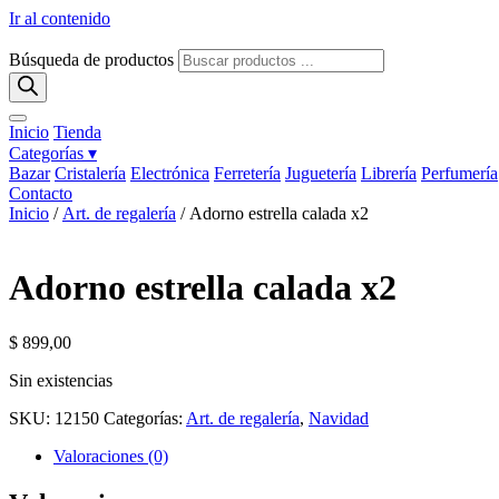
Ir al contenido
Búsqueda de productos
Inicio
Tienda
Categorías ▾
Bazar
Cristalería
Electrónica
Ferretería
Juguetería
Librería
Perfumería
Contacto
Inicio
/
Art. de regalería
/ Adorno estrella calada x2
Adorno estrella calada x2
$
899,00
Sin existencias
SKU:
12150
Categorías:
Art. de regalería
,
Navidad
Valoraciones (0)