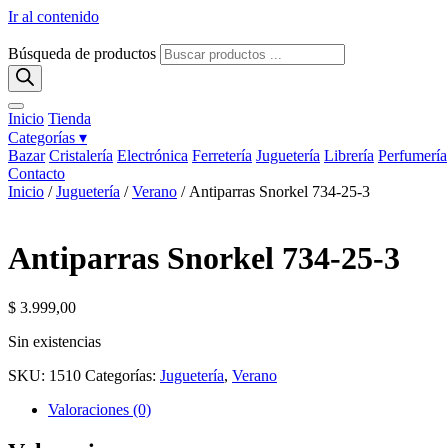
Ir al contenido
Búsqueda de productos
Inicio
Tienda
Categorías ▾
Bazar
Cristalería
Electrónica
Ferretería
Juguetería
Librería
Perfumería
Contacto
Inicio
/
Juguetería
/
Verano
/ Antiparras Snorkel 734-25-3
Antiparras Snorkel 734-25-3
$
3.999,00
Sin existencias
SKU:
1510
Categorías:
Juguetería
,
Verano
Valoraciones (0)