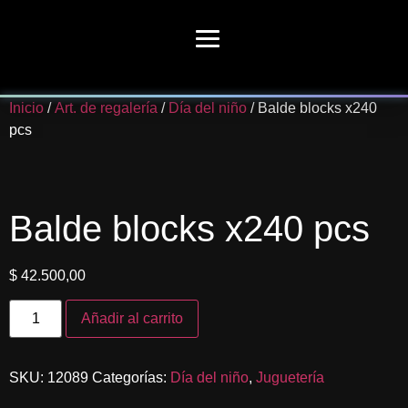
Inicio
/
Art. de regalería
/
Día del niño
/ Balde blocks x240
pcs
Balde blocks x240 pcs
$
42.500,00
Añadir al carrito
SKU:
12089
Categorías:
Día del niño
,
Juguetería