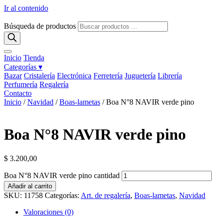
Ir al contenido
Búsqueda de productos
Inicio
Tienda
Categorías ▾
Bazar
Cristalería
Electrónica
Ferretería
Juguetería
Librería
Perfumería
Regalería
Contacto
Inicio
/
Navidad
/
Boas-lametas
/ Boa N°8 NAVIR verde pino
Boa N°8 NAVIR verde pino
$
3.200,00
Boa N°8 NAVIR verde pino cantidad
Añadir al carrito
SKU:
11758
Categorías:
Art. de regalería
,
Boas-lametas
,
Navidad
Valoraciones (0)