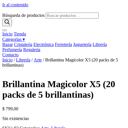
Ir al contenido
Búsqueda de productos
Inicio
Tienda
Categorías ▾
Bazar
Cristalería
Electrónica
Ferretería
Juguetería
Librería
Perfumería
Regalería
Contacto
Inicio
/
Librería
/
Arte
/ Brillantina Magicolor X5 (20 packs de 5
brillantinas)
Brillantina Magicolor X5 (20
packs de 5 brillantinas)
$
799,00
Sin existencias