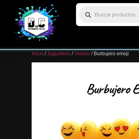
Inicio
/
Juguetería
/
Verano
/ Burbujero emoji