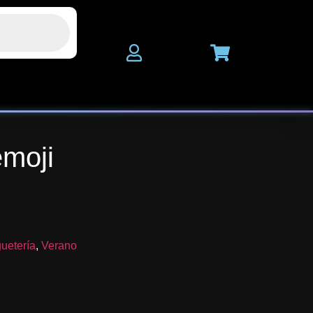
emoji
uetería
,
Verano