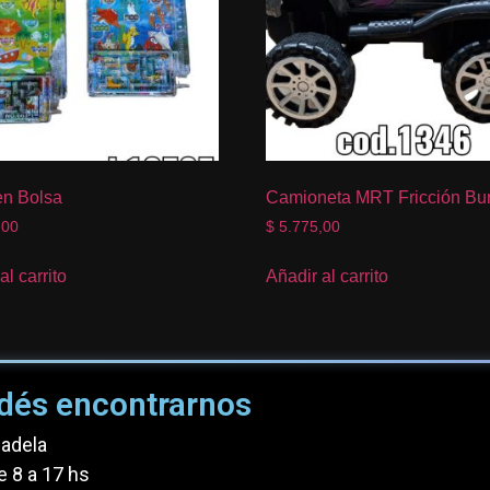
en Bolsa
Camioneta MRT Fricción Bu
,00
$
5.775,00
al carrito
Añadir al carrito
dés encontrarnos
dadela
e 8 a 17 hs