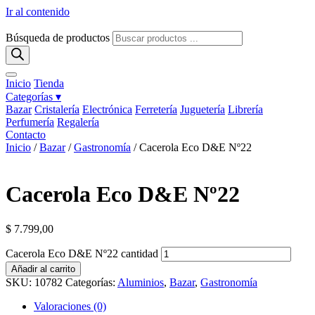
Ir al contenido
Búsqueda de productos
Inicio
Tienda
Categorías ▾
Bazar
Cristalería
Electrónica
Ferretería
Juguetería
Librería
Perfumería
Regalería
Contacto
Inicio
/
Bazar
/
Gastronomía
/ Cacerola Eco D&E Nº22
Cacerola Eco D&E Nº22
$
7.799,00
Cacerola Eco D&E Nº22 cantidad
Añadir al carrito
SKU:
10782
Categorías:
Aluminios
,
Bazar
,
Gastronomía
Valoraciones (0)