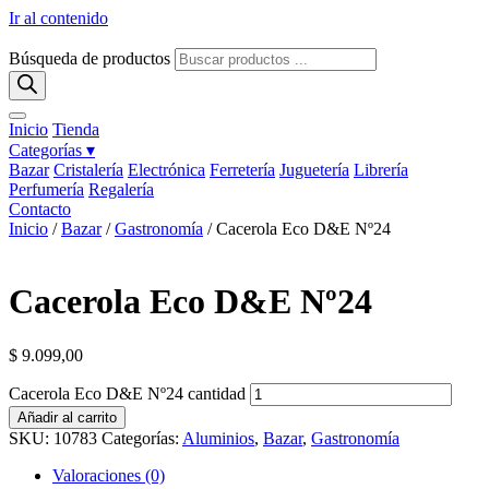
Ir al contenido
Búsqueda de productos
Inicio
Tienda
Categorías ▾
Bazar
Cristalería
Electrónica
Ferretería
Juguetería
Librería
Perfumería
Regalería
Contacto
Inicio
/
Bazar
/
Gastronomía
/ Cacerola Eco D&E Nº24
Cacerola Eco D&E Nº24
$
9.099,00
Cacerola Eco D&E Nº24 cantidad
Añadir al carrito
SKU:
10783
Categorías:
Aluminios
,
Bazar
,
Gastronomía
Valoraciones (0)