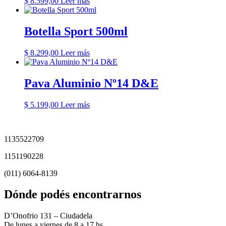
$
8.599,00
Leer más
Botella Sport 500ml
$
8.299,00
Leer más
Pava Aluminio Nº14 D&E
$
5.199,00
Leer más
1135522709
1151190228
(011) 6064-8139
Dónde podés encontrarnos
D’Onofrio 131 – Ciudadela
De lunes a viernes de 8 a 17 hs