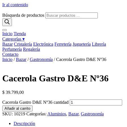
Ir al contenido
Búsqueda de productos
Inicio
Tienda
Categorías ▾
Bazar
Cristalería
Electrónica
Ferretería
Juguetería
Librería
Perfumería
Regalería
Contacto
Inicio
/
Bazar
/
Gastronomía
/ Cacerola Gastro D&E Nº36
Cacerola Gastro D&E Nº36
$
39.799,00
Cacerola Gastro D&E Nº36 cantidad
Añadir al carrito
SKU:
10219
Categorías:
Aluminios
,
Bazar
,
Gastronomía
Descripción