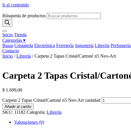
Ir al contenido
Búsqueda de productos
Inicio
Tienda
Categorías ▾
Bazar
Cristalería
Electrónica
Ferretería
Juguetería
Librería
Perfumería
Contacto
Inicio
/
Librería
/ Carpeta 2 Tapas Cristal/Cartoné n5 Neo-Art
Carpeta 2 Tapas Cristal/Carton
$
1.699,00
Carpeta 2 Tapas Cristal/Cartoné n5 Neo-Art cantidad
Añadir al carrito
SKU:
11182
Categoría:
Librería
Valoraciones (0)