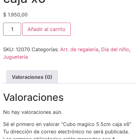
$
1.950,00
Añadir al carrito
SKU:
12070
Categorías:
Art. de regalería
,
Día del niño
,
Juguetería
Valoraciones (0)
Valoraciones
No hay valoraciones aún.
Sé el primero en valorar “Cubo magico 5.5cm caja x6”
Tu dirección de correo electrónico no será publicada.
Los campos obligatorios están marcados con
*