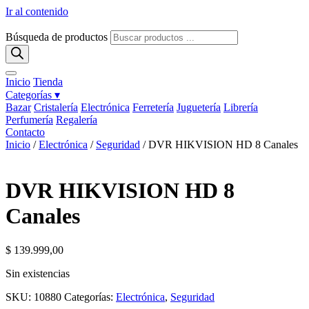
Ir al contenido
Búsqueda de productos
Inicio
Tienda
Categorías ▾
Bazar
Cristalería
Electrónica
Ferretería
Juguetería
Librería
Perfumería
Regalería
Contacto
Inicio
/
Electrónica
/
Seguridad
/ DVR HIKVISION HD 8 Canales
DVR HIKVISION HD 8
Canales
$
139.999,00
Sin existencias
SKU:
10880
Categorías:
Electrónica
,
Seguridad