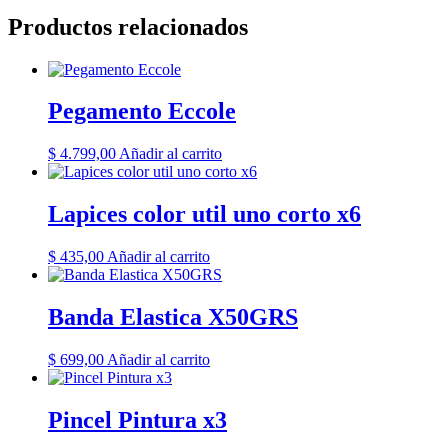
Productos relacionados
Pegamento Eccole
$
4.799,00
Añadir al carrito
Lapices color util uno corto x6
$
435,00
Añadir al carrito
Banda Elastica X50GRS
$
699,00
Añadir al carrito
Pincel Pintura x3