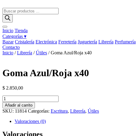
Ir
al
Búsqueda
contenido
de
productos
Inicio
Tienda
Categorías ▾
Bazar
Cristalería
Electrónica
Ferretería
Juguetería
Librería
Perfumería
Contacto
Inicio
/
Librería
/
Útiles
/ Goma Azul/Roja x40
Goma Azul/Roja x40
$
2.850,00
Goma
Azul/Roja
Añadir al carrito
x40
SKU:
11814
Categorías:
Escritura
,
Librería
,
Útiles
cantidad
Valoraciones (0)
Valoraciones