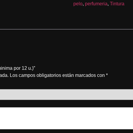
pelo
,
perfumeria
,
Tintura
inima por 12 u.)”
cada.
Los campos obligatorios están marcados con
*