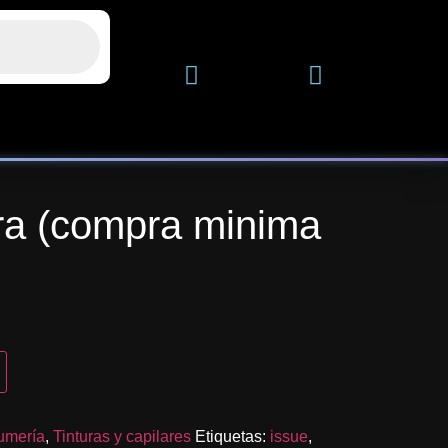
ura (compra minima
umería
,
Tinturas y capilares
Etiquetas:
issue
,