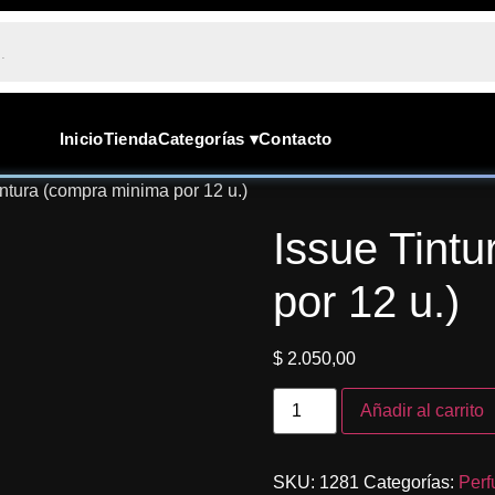
Inicio
Tienda
Categorías ▾
Contacto
intura (compra minima por 12 u.)
Issue Tint
por 12 u.)
$
2.050,00
Añadir al carrito
SKU:
1281
Categorías:
Perf