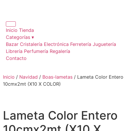
Inicio
Tienda
Categorías ▾
Bazar
Cristalería
Electrónica
Ferretería
Juguetería
Librería
Perfumería
Regalería
Contacto
Inicio
/
Navidad
/
Boas-lametas
/ Lameta Color Entero
10cmx2mt (X10 X COLOR)
Lameta Color Entero
10cmx2mt (X10 X