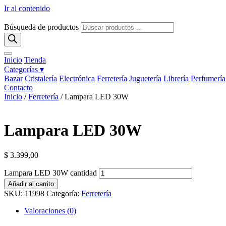
Ir al contenido
Búsqueda de productos
Inicio
Tienda
Categorías ▾
Bazar
Cristalería
Electrónica
Ferretería
Juguetería
Librería
Perfumería
Contacto
Inicio
/
Ferretería
/ Lampara LED 30W
Lampara LED 30W
$
3.399,00
Lampara LED 30W cantidad
Añadir al carrito
SKU:
11998
Categoría:
Ferretería
Valoraciones (0)