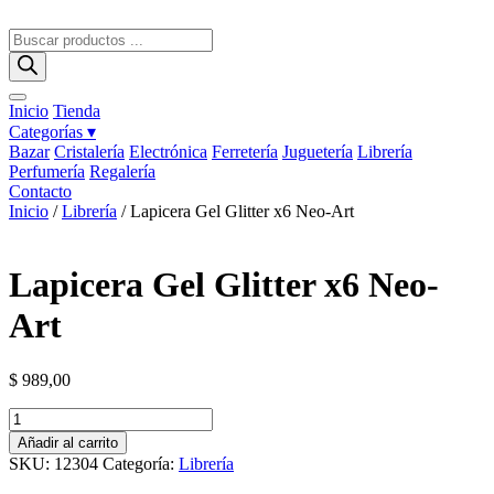
Ir
al
Búsqueda
contenido
de
productos
Inicio
Tienda
Categorías ▾
Bazar
Cristalería
Electrónica
Ferretería
Juguetería
Librería
Perfumería
Regalería
Contacto
Inicio
/
Librería
/ Lapicera Gel Glitter x6 Neo-Art
Lapicera Gel Glitter x6 Neo-
Art
$
989,00
Lapicera
Gel
Añadir al carrito
Glitter
SKU:
12304
Categoría:
Librería
x6