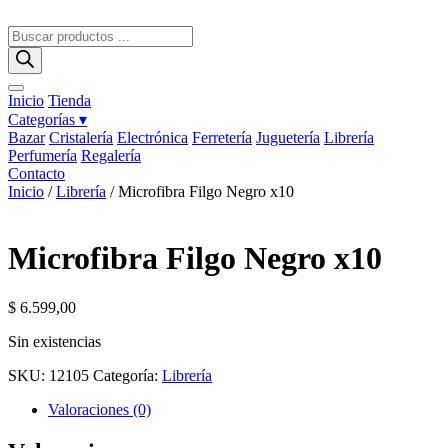
Ir
al
Búsqueda
contenido
de
productos
Inicio
Tienda
Categorías ▾
Bazar
Cristalería
Electrónica
Ferretería
Juguetería
Librería
Perfumería
Regalería
Contacto
Inicio
/
Librería
/ Microfibra Filgo Negro x10
Microfibra Filgo Negro x10
$
6.599,00
Sin existencias
SKU:
12105
Categoría:
Librería
Valoraciones (0)