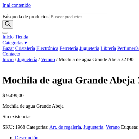
Ir al contenido
Búsqueda de productos
Inicio
Tienda
Categorías ▾
Bazar
Cristalería
Electrónica
Ferretería
Juguetería
Librería
Perfumería
Contacto
Inicio
/
Juguetería
/
Verano
/ Mochila de agua Grande Abeja 32190
Mochila de agua Grande Abeja 
$
9.499,00
Mochila de agua Grande Abeja
Sin existencias
SKU:
1968
Categorías:
Art. de regalería
,
Juguetería
,
Verano
Etiqueta
Descripción