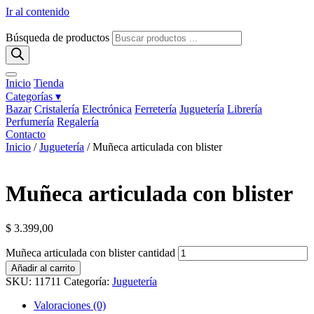
Ir al contenido
Búsqueda de productos
Inicio
Tienda
Categorías ▾
Bazar
Cristalería
Electrónica
Ferretería
Juguetería
Librería
Perfumería
Regalería
Contacto
Inicio
/
Juguetería
/ Muñeca articulada con blister
Muñeca articulada con blister
$
3.399,00
Muñeca articulada con blister cantidad
Añadir al carrito
SKU:
11711
Categoría:
Juguetería
Valoraciones (0)