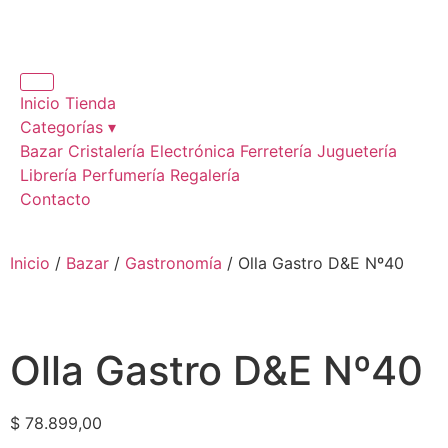
Inicio
Tienda
Categorías ▾
Bazar
Cristalería
Electrónica
Ferretería
Juguetería
Librería
Perfumería
Regalería
Contacto
Inicio
/
Bazar
/
Gastronomía
/ Olla Gastro D&E Nº40
Olla Gastro D&E Nº40
$
78.899,00