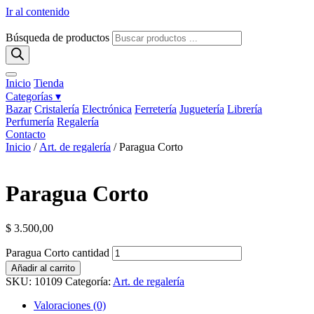
Ir al contenido
Búsqueda de productos
Inicio
Tienda
Categorías ▾
Bazar
Cristalería
Electrónica
Ferretería
Juguetería
Librería
Perfumería
Regalería
Contacto
Inicio
/
Art. de regalería
/ Paragua Corto
Paragua Corto
$
3.500,00
Paragua Corto cantidad
Añadir al carrito
SKU:
10109
Categoría:
Art. de regalería
Valoraciones (0)