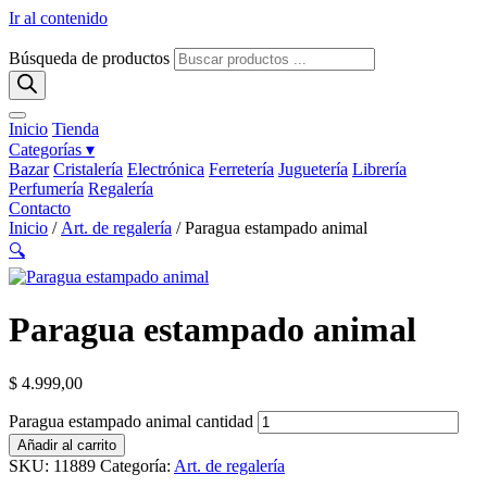
Ir al contenido
Búsqueda de productos
Inicio
Tienda
Categorías ▾
Bazar
Cristalería
Electrónica
Ferretería
Juguetería
Librería
Perfumería
Regalería
Contacto
Inicio
/
Art. de regalería
/ Paragua estampado animal
🔍
Paragua estampado animal
$
4.999,00
Paragua estampado animal cantidad
Añadir al carrito
SKU:
11889
Categoría:
Art. de regalería