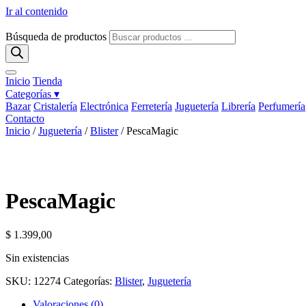
Ir al contenido
Búsqueda de productos
Inicio
Tienda
Categorías ▾
Bazar
Cristalería
Electrónica
Ferretería
Juguetería
Librería
Perfumería
Contacto
Inicio
/
Juguetería
/
Blister
/ PescaMagic
PescaMagic
$
1.399,00
Sin existencias
SKU:
12274
Categorías:
Blister
,
Juguetería
Valoraciones (0)