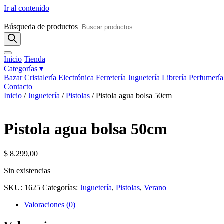
Ir al contenido
Búsqueda de productos
Inicio
Tienda
Categorías ▾
Bazar
Cristalería
Electrónica
Ferretería
Juguetería
Librería
Perfumería
Contacto
Inicio
/
Juguetería
/
Pistolas
/ Pistola agua bolsa 50cm
Pistola agua bolsa 50cm
$
8.299,00
Sin existencias
SKU:
1625
Categorías:
Juguetería
,
Pistolas
,
Verano
Valoraciones (0)