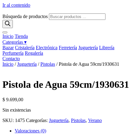
Ir al contenido
Búsqueda de productos
Inicio
Tienda
Categorías ▾
Bazar
Cristalería
Electrónica
Ferretería
Juguetería
Librería
Perfumería
Regalería
Contacto
Inicio
/
Juguetería
/
Pistolas
/ Pistola de Agua 59cm/1930631
Pistola de Agua 59cm/1930631
$
9.699,00
Sin existencias
SKU:
1475
Categorías:
Juguetería
,
Pistolas
,
Verano
Valoraciones (0)