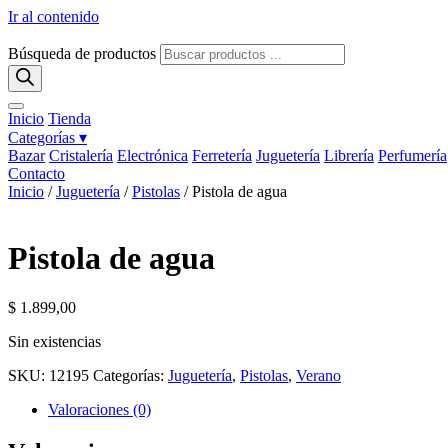
Ir al contenido
Búsqueda de productos
Inicio
Tienda
Categorías ▾
Bazar
Cristalería
Electrónica
Ferretería
Juguetería
Librería
Perfumería
Contacto
Inicio
/
Juguetería
/
Pistolas
/ Pistola de agua
Pistola de agua
$
1.899,00
Sin existencias
SKU:
12195
Categorías:
Juguetería
,
Pistolas
,
Verano
Valoraciones (0)