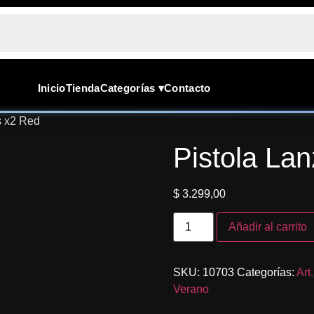
Inicio
Tienda
Categorías ▾
Contacto
s x2 Red
Pistola La
$
3.299,00
Añadir al carrito
SKU:
10703
Categorías:
Art
Verano