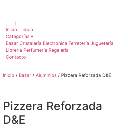
Inicio
Tienda
Categorías ▾
Bazar
Cristalería
Electrónica
Ferretería
Juguetería
Librería
Perfumería
Regalería
Contacto
Inicio
/
Bazar
/
Aluminios
/ Pizzera Reforzada D&E
Pizzera Reforzada
D&E