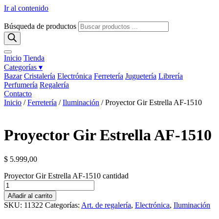
Ir al contenido
Búsqueda de productos
Inicio
Tienda
Categorías ▾
Bazar
Cristalería
Electrónica
Ferretería
Juguetería
Librería
Perfumería
Regalería
Contacto
Inicio
/
Ferretería
/
Iluminación
/ Proyector Gir Estrella AF-1510
Proyector Gir Estrella AF-1510
$
5.999,00
Proyector Gir Estrella AF-1510 cantidad
Añadir al carrito
SKU:
11322
Categorías:
Art. de regalería
,
Electrónica
,
Iluminación