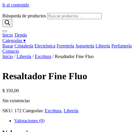
Ir al contenido
Búsqueda de productos
Inicio
Tienda
Categorías ▾
Bazar
Cristalería
Electrónica
Ferretería
Juguetería
Librería
Perfumería
Contacto
Inicio
/
Librería
/
Escritura
/ Resaltador Fine Fluo
Resaltador Fine Fluo
$
350,00
Sin existencias
SKU:
172
Categorías:
Escritura
,
Librería
Valoraciones (0)