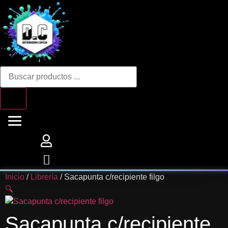
Ir
al
contenido
Búsqueda
de
productos
Inicio
/
Librería
/ Sacapunta c/recipiente filgo
🔍
Sacapunta c/recipiente