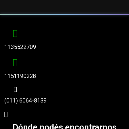
1135522709
1151190228
(011) 6064-8139
Dónde podés encontrarnos