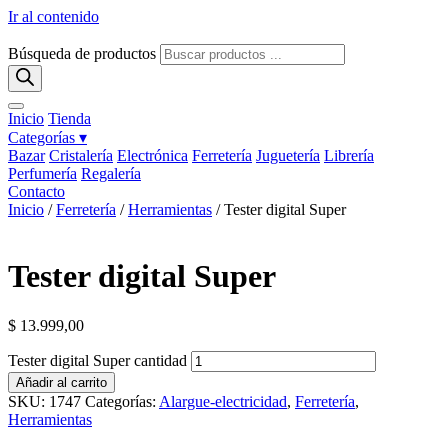
Ir al contenido
Búsqueda de productos
Inicio
Tienda
Categorías ▾
Bazar
Cristalería
Electrónica
Ferretería
Juguetería
Librería
Perfumería
Regalería
Contacto
Inicio
/
Ferretería
/
Herramientas
/ Tester digital Super
Tester digital Super
$
13.999,00
Tester digital Super cantidad
Añadir al carrito
SKU:
1747
Categorías:
Alargue-electricidad
,
Ferretería
,
Herramientas