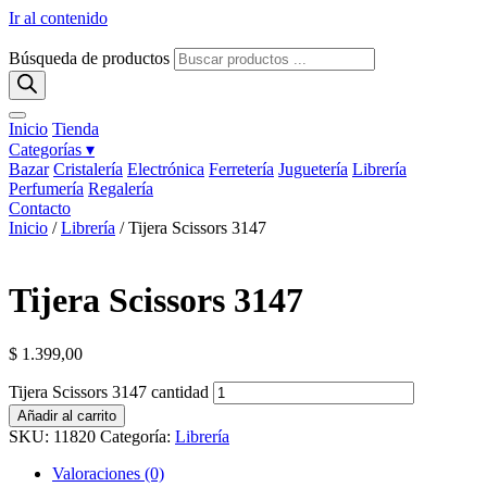
Ir al contenido
Búsqueda de productos
Inicio
Tienda
Categorías ▾
Bazar
Cristalería
Electrónica
Ferretería
Juguetería
Librería
Perfumería
Regalería
Contacto
Inicio
/
Librería
/ Tijera Scissors 3147
Tijera Scissors 3147
$
1.399,00
Tijera Scissors 3147 cantidad
Añadir al carrito
SKU:
11820
Categoría:
Librería
Valoraciones (0)