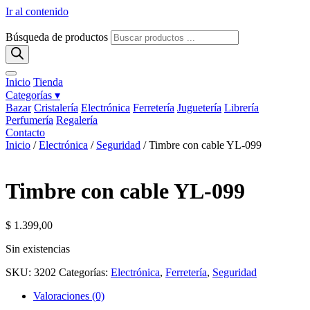
Ir al contenido
Búsqueda de productos
Inicio
Tienda
Categorías ▾
Bazar
Cristalería
Electrónica
Ferretería
Juguetería
Librería
Perfumería
Regalería
Contacto
Inicio
/
Electrónica
/
Seguridad
/ Timbre con cable YL-099
Timbre con cable YL-099
$
1.399,00
Sin existencias
SKU:
3202
Categorías:
Electrónica
,
Ferretería
,
Seguridad
Valoraciones (0)