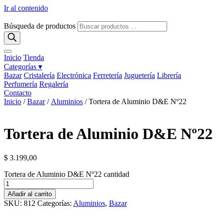
Ir al contenido
Búsqueda de productos
Inicio
Tienda
Categorías ▾
Bazar
Cristalería
Electrónica
Ferretería
Juguetería
Librería
Perfumería
Regalería
Contacto
Inicio
/
Bazar
/
Aluminios
/ Tortera de Aluminio D&E Nº22
Tortera de Aluminio D&E Nº22
$
3.199,00
Tortera de Aluminio D&E Nº22 cantidad
Añadir al carrito
SKU:
812
Categorías:
Aluminios
,
Bazar