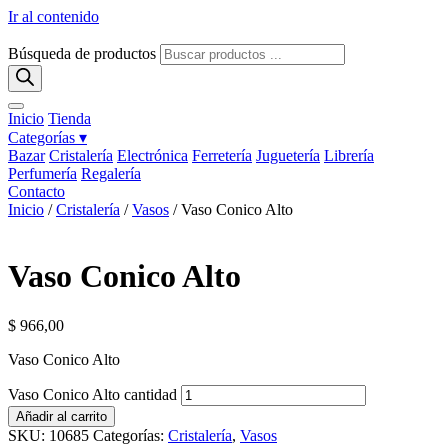
Ir al contenido
Búsqueda de productos
Inicio
Tienda
Categorías ▾
Bazar
Cristalería
Electrónica
Ferretería
Juguetería
Librería
Perfumería
Regalería
Contacto
Inicio
/
Cristalería
/
Vasos
/ Vaso Conico Alto
Vaso Conico Alto
$
966,00
Vaso Conico Alto
Vaso Conico Alto cantidad
Añadir al carrito
SKU:
10685
Categorías:
Cristalería
,
Vasos