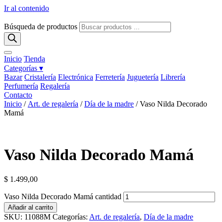
Ir al contenido
Búsqueda de productos
Inicio
Tienda
Categorías ▾
Bazar
Cristalería
Electrónica
Ferretería
Juguetería
Librería
Perfumería
Regalería
Contacto
Inicio
/
Art. de regalería
/
Día de la madre
/ Vaso Nilda Decorado
Mamá
Vaso Nilda Decorado Mamá
$
1.499,00
Vaso Nilda Decorado Mamá cantidad
Añadir al carrito
SKU:
11088M
Categorías:
Art. de regalería
,
Día de la madre