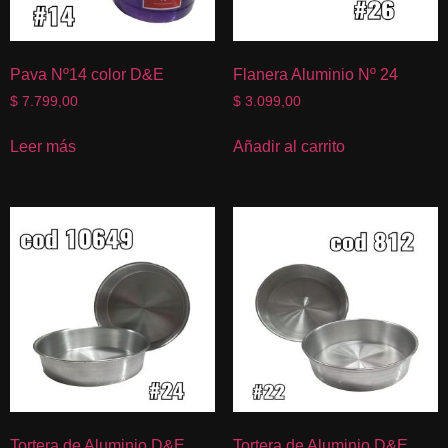
Pava Nº14 color D&E
Flanera Aluminio Nº 24
$
7.799,00
$
3.099,00
Leer más
Añadir al carrito
Tortera de Aluminio D&E
Tortera de Aluminio D&E