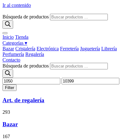
Ir al contenido
Búsqueda de productos
Inicio
Tienda
Categorías ▾
Bazar
Cristalería
Electrónica
Ferretería
Juguetería
Librería
Perfumería
Regalería
Contacto
Búsqueda de productos
Filter
Art. de regalería
293
Bazar
167