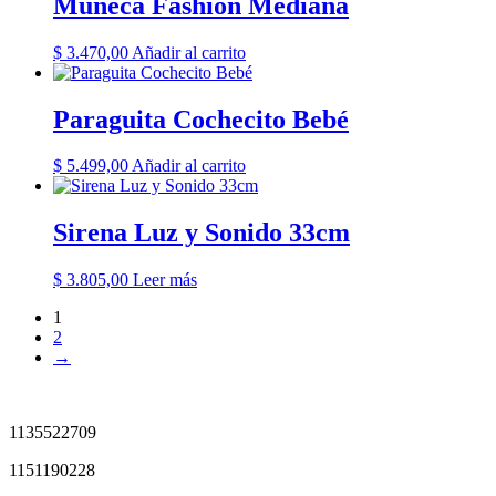
Muñeca Fashion Mediana
$
3.470,00
Añadir al carrito
Paraguita Cochecito Bebé
$
5.499,00
Añadir al carrito
Sirena Luz y Sonido 33cm
$
3.805,00
Leer más
1
2
→
1135522709
1151190228