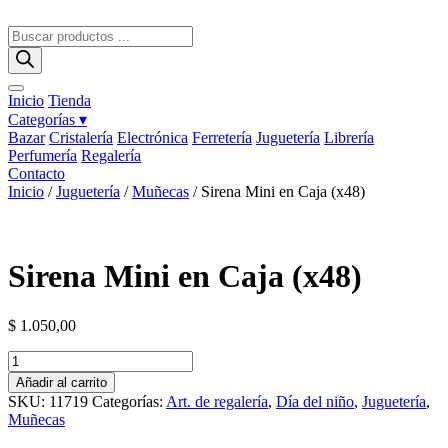
Ir
al
Búsqueda
contenido
de
productos
Inicio
Tienda
Categorías ▾
Bazar
Cristalería
Electrónica
Ferretería
Juguetería
Librería
Perfumería
Regalería
Contacto
Inicio
/
Juguetería
/
Muñecas
/ Sirena Mini en Caja (x48)
Sirena Mini en Caja (x48)
$
1.050,00
Sirena
Mini
Añadir al carrito
en
SKU:
11719
Categorías:
Art. de regalería
,
Día del niño
,
Juguetería
,
Caja
Muñecas
(x48)