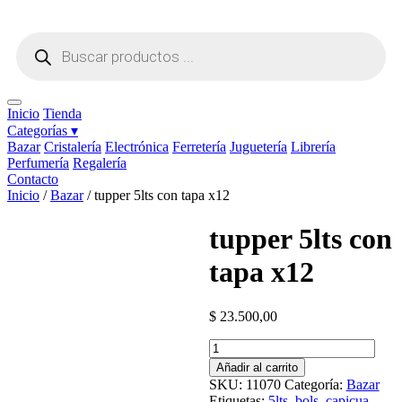
Ir
al
Búsqueda
contenido
de
productos
Inicio
Tienda
Categorías ▾
Bazar
Cristalería
Electrónica
Ferretería
Juguetería
Librería
Perfumería
Regalería
Contacto
Inicio
/
Bazar
/ tupper 5lts con tapa x12
tupper 5lts con
tapa x12
$
23.500,00
tupper
5lts
Añadir al carrito
con
SKU:
11070
Categoría:
Bazar
tapa
Etiquetas:
5lts
,
bols
,
capicua
,