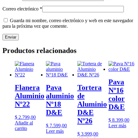
Correo electrónico
*
Guarda mi nombre, correo electrónico y web en este navegador
para la próxima vez que comente.
Productos relacionados
Pava
Flanera
Pava
Tortera
Nº16
Aluminio
aluminio
de
color
Nº22
Nº18
Aluminio
D&E
D&E
D&E
$
2.799,00
Nº26
$
8.399,00
Añadir al
$
7.599,00
Leer más
carrito
Leer más
$
3.999,00