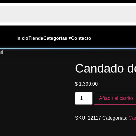
Inicio
Tienda
Categorías ▾
Contacto
ml
Candado d
$
1.399,00
Añadir al carrito
SKU:
12117
Categorías:
Ca