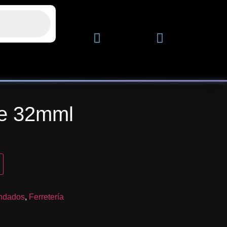
e 32mml
ndados
,
Ferretería