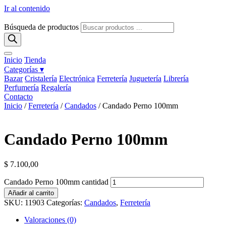
Ir al contenido
Búsqueda de productos
Inicio
Tienda
Categorías ▾
Bazar
Cristalería
Electrónica
Ferretería
Juguetería
Librería
Perfumería
Regalería
Contacto
Inicio
/
Ferretería
/
Candados
/ Candado Perno 100mm
Candado Perno 100mm
$
7.100,00
Candado Perno 100mm cantidad
Añadir al carrito
SKU:
11903
Categorías:
Candados
,
Ferretería
Valoraciones (0)