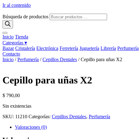
Ir al contenido
Búsqueda de productos
Inicio
Tienda
Categorías ▾
Bazar
Cristalería
Electrónica
Ferretería
Juguetería
Librería
Perfumería
Contacto
Inicio
/
Perfumería
/
Cepillos Dentales
/ Cepillo para uñas X2
Cepillo para uñas X2
$
790,00
Sin existencias
SKU:
11210
Categorías:
Cepillos Dentales
,
Perfumería
Valoraciones (0)