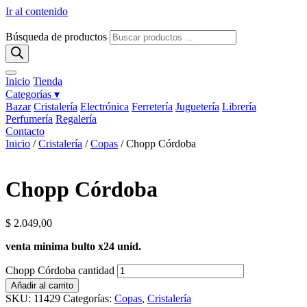
Ir al contenido
Búsqueda de productos
Inicio
Tienda
Categorías ▾
Bazar
Cristalería
Electrónica
Ferretería
Juguetería
Librería
Perfumería
Regalería
Contacto
Inicio
/
Cristalería
/
Copas
/ Chopp Córdoba
Chopp Córdoba
$
2.049,00
venta minima bulto x24 unid.
Chopp Córdoba cantidad
Añadir al carrito
SKU:
11429
Categorías:
Copas
,
Cristalería